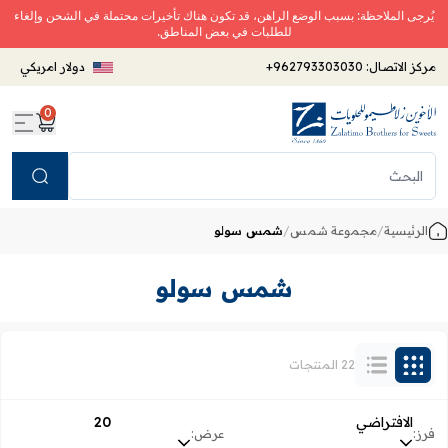
يُرجى الملاحظة: بسبب الوضع الراهن، قد تكون هناك تأخيرات محتملة في الشحن وإلغاء
للطلبات في بعض المناطق.
مركز الاتصال:
+962793303030
دولار امريكي
0
Search
الرئيسية
/
مجموعة شمس
/
شمس سولو
شمس سولو
22 المنتجات
الافتراضي
20
فرز:
عرض: