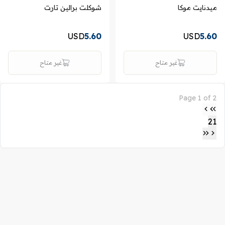
ميدنايت موكا
شوكلت برالين تارت
USD
5.60
USD
5.60
غير متاح
غير متاح
Page 1 of 2
2
1