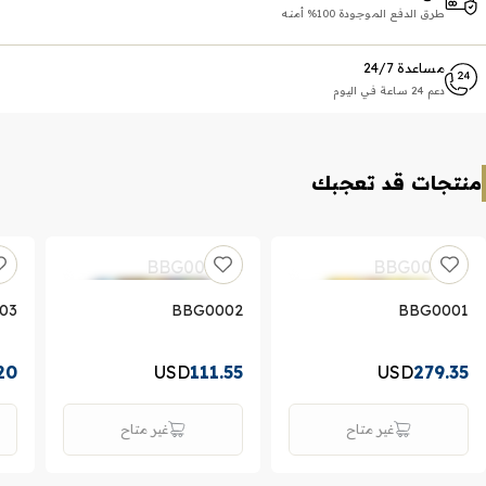
طرق الدفع الموجودة 100% أمنه
مساعدة 24/7
دعم 24 ساعة في اليوم
منتجات قد تعجبك
03
BBG0002
BBG0001
20
USD
111.55
USD
279.35
غير متاح
غير متاح