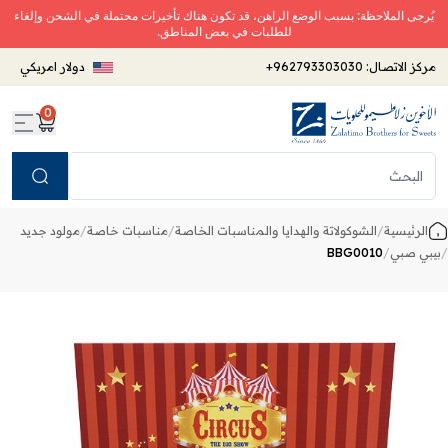
يُرجى الملاحظة: بسبب الوضع الراهن، قد تكون هناك تأخيرات محتملة في الشحن وإلغاء
للطلبات في بعض المناطق.
مركز الاتصال:
+962793303030
دولار امريكي
0
Search
الرئيسية
/
الشوكولاتة والهدايا والمناسبات الخاصة
/
مناسبات خاصة
/
مولود جديد
/
بيبي صبي
/
BBG0010