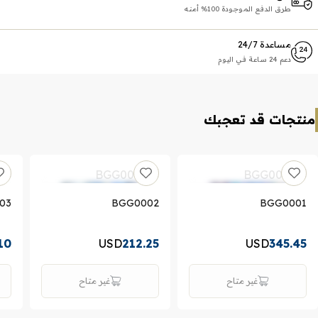
طرق الدفع الموجودة 100% أمنه
مساعدة 24/7
دعم 24 ساعة في اليوم
منتجات قد تعجبك
03
BGG0002
BGG0001
10
USD
212.25
USD
345.45
غير متاح
غير متاح