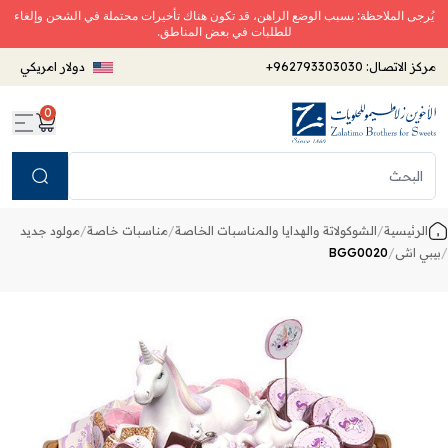
يُرجى الملاحظة: بسبب الوضع الراهن، قد تكون هناك تأخيرات محتملة في الشحن وإلغاء
للطلبات في بعض المناطق.
مركز الاتصال:
+962793303030
دولار امريكي
0
Search
الرئيسية
/
الشوكولاتة والهدايا والمناسبات الخاصة
/
مناسبات خاصة
/
مولود جديد
/
بيبي انثى
/
BGG0020