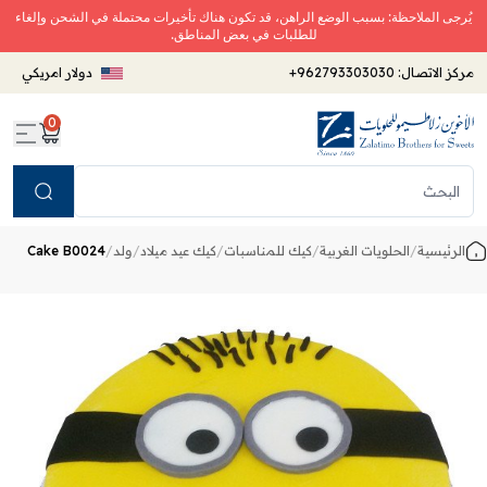
يُرجى الملاحظة: بسبب الوضع الراهن، قد تكون هناك تأخيرات محتملة في الشحن وإلغاء
للطلبات في بعض المناطق.
مركز الاتصال:
+962793303030
دولار امريكي
0
Search
الرئيسية
/
الحلويات الغربية
/
كيك للمناسبات
/
كيك عيد ميلاد
/
ولد
/
Cake B0024