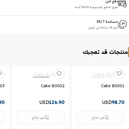
دفع آمن
طرق الدفع الموجودة 100% أمنه
مساعدة 24/7
دعم 24 ساعة في اليوم
منتجات قد تعجبك
03
Cake B0002
Cake B0001
90
USD
126.90
USD
98.70
غير متاح
غير متاح