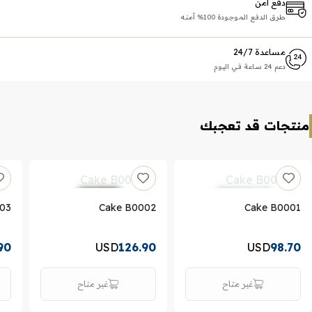
دفع آمن
طرق الدفع الموجودة 100% أمنه
مساعدة 24/7
دعم 24 ساعة في اليوم
منتجات قد تعجبك
03
Cake B0002
Cake B0001
90
USD
126.90
USD
98.70
غير متاح
غير متاح