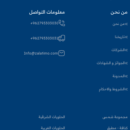
من نحن
معلومات التواصل
+962793303030
من نحن
تاريخنا
+962793303031
الشركات
Info@zalatimo.com
الجوائز و الشهادات
المدونة
الشروط والاحكام
مجموعة شمس
الحلويات الشرقية
كنافة - مطبق
الحلويات الغربية