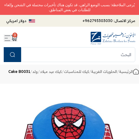
يُرجى الملاحظة: بسبب الوضع الراهن، قد تكون هناك تأخيرات محتملة في الشحن وإلغاء
للطلبات في بعض المناطق.
مركز الاتصال:
+962793303030
دولار امريكي
0
Search
الرئيسية
/
الحلويات الغربية
/
كيك للمناسبات
/
كيك عيد ميلاد
/
ولد
/
Cake B0031