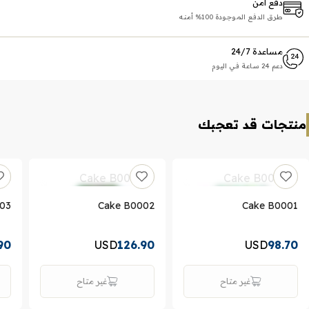
دفع آمن
طرق الدفع الموجودة 100% أمنه
مساعدة 24/7
دعم 24 ساعة في اليوم
منتجات قد تعجبك
03
Cake B0002
Cake B0001
90
USD
126.90
USD
98.70
غير متاح
غير متاح