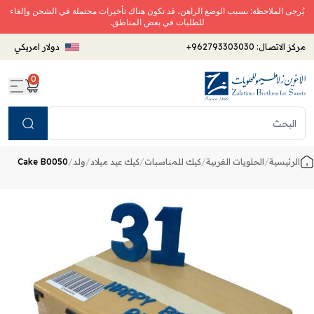
يُرجى الملاحظة: بسبب الوضع الراهن، قد تكون هناك تأخيرات محتملة في الشحن وإلغاء
للطلبات في بعض المناطق.
مركز الاتصال:
+962793303030
دولار امريكي
0
Search
الرئيسية
/
الحلويات الغربية
/
كيك للمناسبات
/
كيك عيد ميلاد
/
ولد
/
Cake B0050