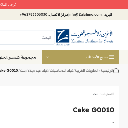
يُرجى الملا
البريد
:
info@Zalatimo.com
مركز الاتصال:
+962793303030
مجموعة شمس
الحلو
جميع الأصناف
الرئيسية
/
الحلويات الغربية
/
كيك للمناسبات
/
كيك عيد ميلاد
/
بنت
/
ake G0010
التصنيف:
بنت
Cake G0010
-