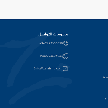
معلومات التواصل
+962793303030
+962793303031
Info@zalatimo.com
دات
ام