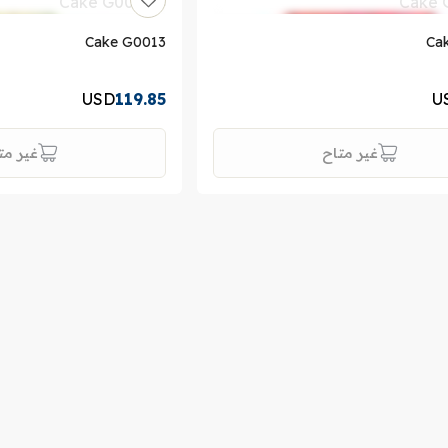
Cake G0013
Ca
USD
119.85
U
غير متاح
غير مت