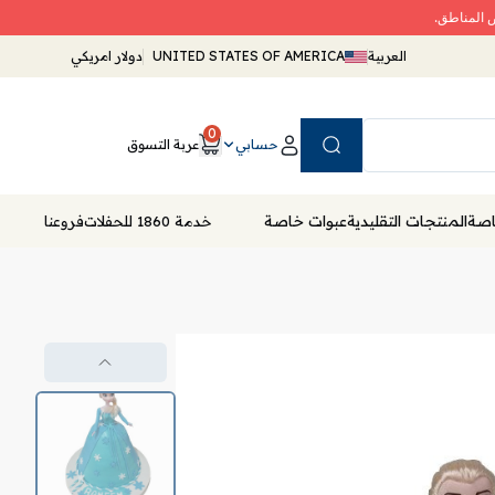
ض المناطق.
العربية
UNITED STATES OF AMERICA
دولار امريكي
0
حسابي
عربة التسوق
Search
خاصة
المنتجات التقليدية
عبوات خاصة
خدمة 1860 للحفلات
فروعنا