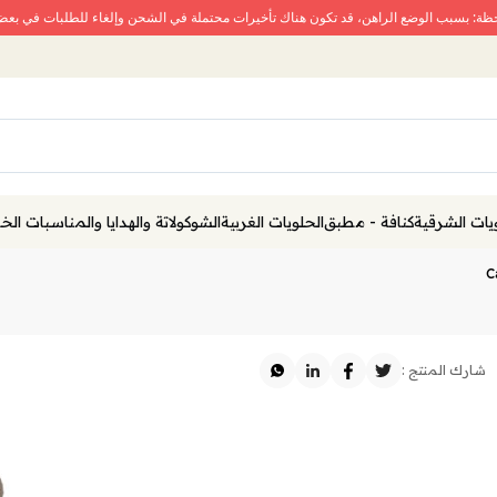
حظة: بسبب الوضع الراهن، قد تكون هناك تأخيرات محتملة في الشحن وإلغاء للطلبات في بع
يات الشرقية
كنافة - مطبق
الحلويات الغربية
الشوكولاتة والهدايا والمناسبات ال
C
شارك المنتج :