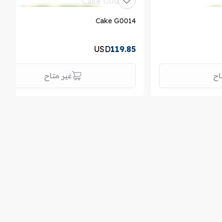
Cake G0014
USD
119.85
اح
غير متاح