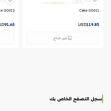
ke G0012
Cake G0011
SD
91.65
USD
119.85
غير متاح
سجل التصفح الخاص بك