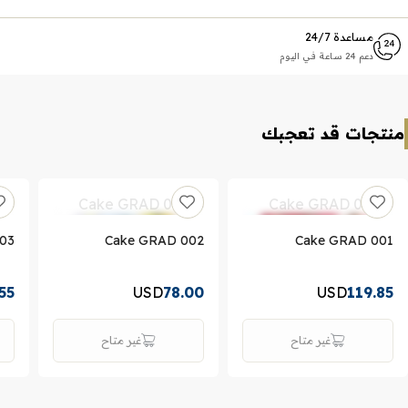
مساعدة 24/7
دعم 24 ساعة في اليوم
منتجات قد تعجبك
03
Cake GRAD 002
Cake GRAD 001
.55
USD
78.00
USD
119.85
غير متاح
غير متاح