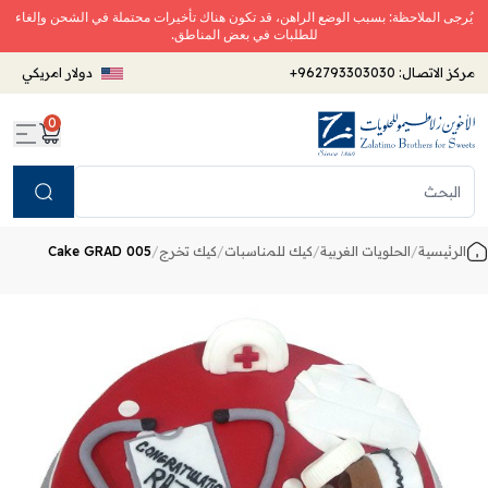
يُرجى الملاحظة: بسبب الوضع الراهن، قد تكون هناك تأخيرات محتملة في الشحن وإلغاء
للطلبات في بعض المناطق.
مركز الاتصال:
+962793303030
دولار امريكي
0
Search
الرئيسية
/
الحلويات الغربية
/
كيك للمناسبات
/
كيك تخرج
/
Cake GRAD 005