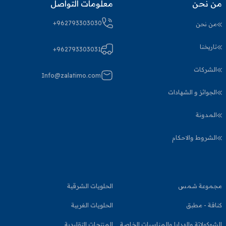
من نحن
معلومات التواصل
+962793303030
من نحن
تاريخنا
+962793303031
الشركات
Info@zalatimo.com
الجوائز و الشهادات
المدونة
الشروط والاحكام
مجموعة شمس
الحلويات الشرقية
كنافة - مطبق
الحلويات الغربية
الشوكولاتة والهدايا والمناسبات الخاصة
المنتجات التقليدية