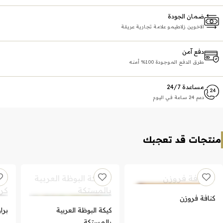
ضمان الجودة
الاخوين زلاطيمو علامة تجارية عريقة
دفع آمن
طرق الدفع الموجودة 100% أمنه
مساعدة 24/7
دعم 24 ساعة في اليوم
منتجات قد تعجبك
كنافة فروزن
كيكة البوظة العربية
برا
بالمستكة