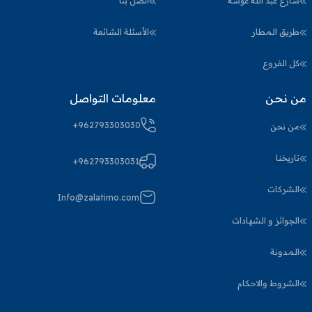
شارع عبد الله غوشة
اتصل بنا
طريق المطار
الأسئلة الشائعة
كل الفروع
من نحن
معلومات التواصل
+962793303030
من نحن
تاريخنا
+962793303031
الشركات
Info@zalatimo.com
الجوائز و الشهادات
المدونة
الشروط والاحكام