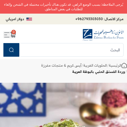
يُرجى الملاحظة: بسبب الوضع الراهن، قد تكون هناك تأخيرات محتملة في الشحن وإلغاء
للطلبات في بعض المناطق.
مركز الاتصال:
+962793303030
دولار امريكي
0
Search
الرئيسية
/
الحلويات الغربية
/
آيس كريم & منتجات مفرزة
/
وردة الفستق الحلبي بالبوظة العريبة