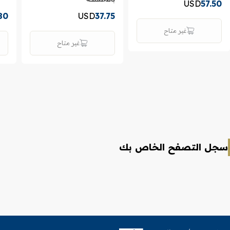
USD
57.50
80
USD
37.75
غير متاح
غير متاح
سجل التصفح الخاص بك