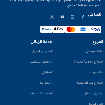
علامة تجارية فاخرة لصناعة أجود أنواع الحلويات الشرقية بجميع أنواعها بدأت
قصتها منذ عام 1860 ميلادي.
تابعنا على
الفروع
خدمة الزبائن
الشميساني
تسجيل الدخول
شارع المدينة المنورة
الملف الشخصي
الصويفية
طلباتي
شارع عبد الله غوشة
اتصل بنا
طريق المطار
الأسئلة الشائعة
كل الفروع