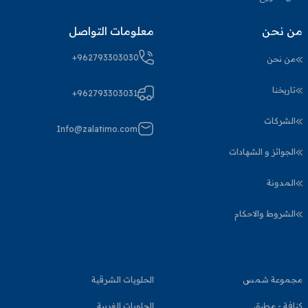
من نحن
معلومات التواصل
+962793303030
من نحن
تاريخنا
+962793303031
الشركات
Info@zalatimo.com
الجوائز و الشهادات
المدونة
الشروط والاحكام
مجموعة شمس
الحلويات الشرقية
كنافة - مطبق
الحلويات الغربية