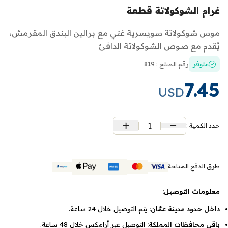
غرام الشوكولاتة قطعة
موس شوكولاتة سويسرية غني مع برالين البندق المقرمش،
يُقدم مع صوص الشوكولاتة الدافئ
متوفر
رقم المنتج : 819
7.45
USD
1
حدد الكمية :
طرق الدفع المتاحة
معلومات التوصيل:
داخل حدود مدينة عمّان:
يتم التوصيل خلال 24 ساعة.
باقي محافظات المملكة:
التوصيل عبر أرامكس خلال 48 ساعة.