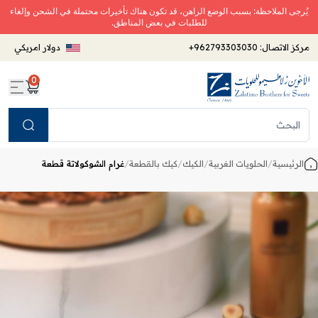
يُرجى الملاحظة: بسبب الوضع الراهن، قد تكون هناك تأخيرات محتملة في الشحن وإلغاء
للطلبات في بعض المناطق.
مركز الاتصال:
+962793303030
دولار امريكي
0
Search
الرئيسية
/
الحلويات الغربية
/
الكيك
/
كيك بالقطعة
/
غرام الشوكولاتة قطعة