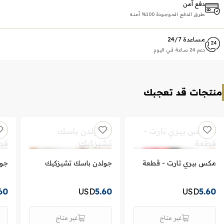
دفع آمن
طرق الدفع الموجودة 100% أمنه
مساعدة 24/7
دعم 24 ساعة في اليوم
منتجات قد تعجبك
مكس بيري تارت - قطعة
جولدن باسك تشيزكيك
جوه
60
USD
5.60
USD
5.60
غير متاح
غير متاح