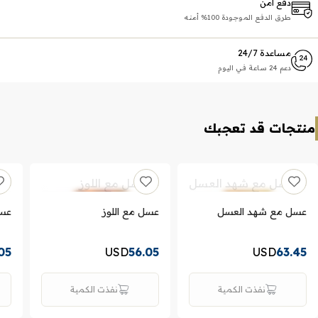
دفع آمن
طرق الدفع الموجودة 100% أمنه
مساعدة 24/7
دعم 24 ساعة في اليوم
منتجات قد تعجبك
عسل مع شهد العسل
عسل مع اللوز
عسل
05
USD
56.05
USD
63.45
نفذت الكمية
نفذت الكمية