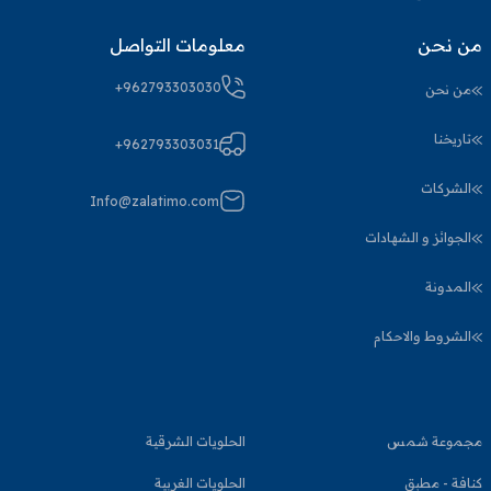
من نحن
معلومات التواصل
+962793303030
من نحن
تاريخنا
+962793303031
الشركات
Info@zalatimo.com
الجوائز و الشهادات
المدونة
الشروط والاحكام
مجموعة شمس
الحلويات الشرقية
كنافة - مطبق
الحلويات الغربية