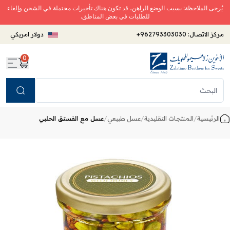
يُرجى الملاحظة: بسبب الوضع الراهن، قد تكون هناك تأخيرات محتملة في الشحن وإلغاء
للطلبات في بعض المناطق.
مركز الاتصال:
+962793303030
دولار امريكي
0
Search
الرئيسية
/
المنتجات التقليدية
/
عسل طبيعي
/
عسل مع الفستق الحلبي