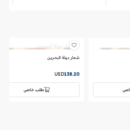
شعار دولة البحرين
USD
138.20
اص
طلب خاص