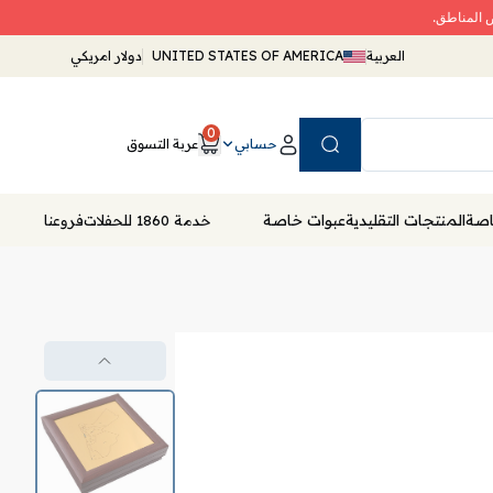
ض المناطق.
العربية
UNITED STATES OF AMERICA
دولار امريكي
0
حسابي
عربة التسوق
Search
خاصة
المنتجات التقليدية
عبوات خاصة
خدمة 1860 للحفلات
فروعنا