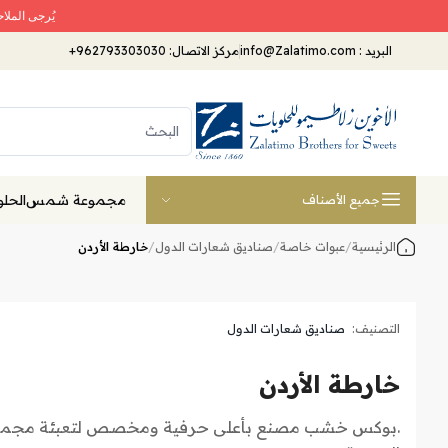
يُرجى الملا
البريد
:
info@Zalatimo.com
مركز الاتصال:
+962793303030
مجموعة شمس
الحلو
جميع الأصناف
الرئيسية
/
عبوات خاصة
/
صناديق شعارات الدول
/
خارطة الأردن
التصنيف:
صناديق شعارات الدول
خارطة الأردن
.بوكس خشب مصنع بأعلى حرفية ومخصص لتعبئة مجموعة