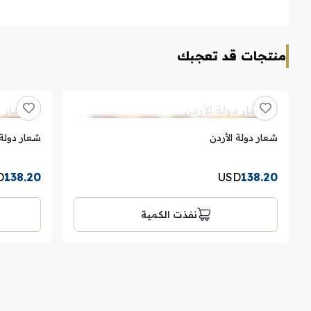
منتجات قد تعجبك
شعار دولة الأردن
شعار دولة 
D
138.20
USD
138.20
نفذت الكمية