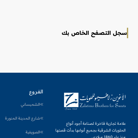
سجل التصفح الخاص بك
الفروع
الشميساني
شارع المدينة المنورة
علامة تجارية فاخرة لصناعة أجود أنواع
الحلويات الشرقية بجميع أنواعها بدأت قصتها
الصويفية
منذ عام 1860 ميلادي.