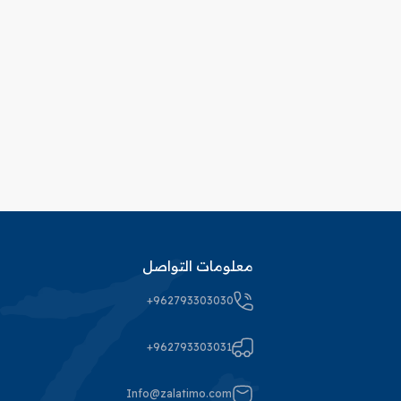
معلومات التواصل
+962793303030
+962793303031
Info@zalatimo.com