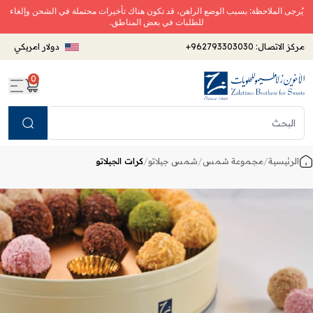
يُرجى الملاحظة: بسبب الوضع الراهن، قد تكون هناك تأخيرات محتملة في الشحن وإلغاء
للطلبات في بعض المناطق.
مركز الاتصال:
+962793303030
دولار امريكي
0
Search
الرئيسية
/
مجموعة شمس
/
شمس جيلاتو
/
كرات الجيلاتو