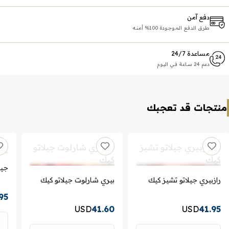
دفع آمن
طرق الدفع الموجودة 100% أمنه
مساعدة 24/7
دعم 24 ساعة في اليوم
منتجات قد تعجبك
جيل
رازبيري جيلاتو تشيز كيك
بيري شارلوت جيلاتو كيك
95
USD
41.60
USD
41.95