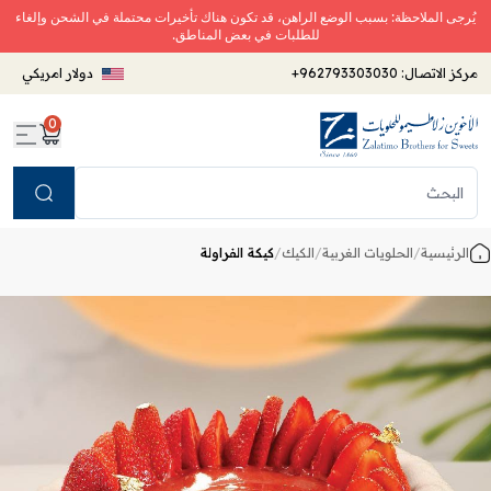
يُرجى الملاحظة: بسبب الوضع الراهن، قد تكون هناك تأخيرات محتملة في الشحن وإلغاء
للطلبات في بعض المناطق.
مركز الاتصال:
+962793303030
دولار امريكي
0
Search
الرئيسية
/
الحلويات الغربية
/
الكيك
/
كيكة الفراولة