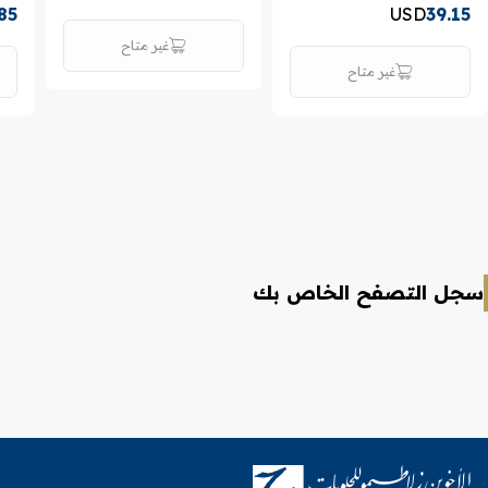
85
USD
39.15
غير متاح
غير متاح
سجل التصفح الخاص بك