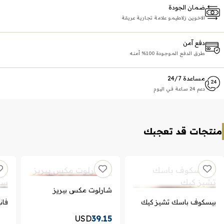
ضمان الجودة
الاخوين زلاطيمو علامة تجارية عريقة
دفع آمن
طرق الدفع الموجودة 100% أمنه
مساعدة 24/7
دعم 24 ساعة في اليوم
منتجات قد تعجبك
شارلوت مكس بيريز
بيسكوف باسك تشيز كيك
فان
USD
39.15