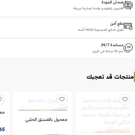
ضمان الجودة
الاخوين زلاطيمو علامة تجارية عريقة
دفع آمن
طرق الدفع الموجودة 100% أمنه
مساعدة 24/7
دعم 24 ساعة في اليوم
منتجات قد تعجبك
معم
معمول بالفستق الحلبي
65