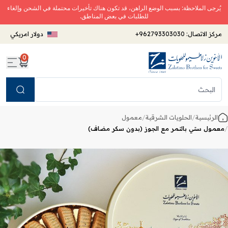
يُرجى الملاحظة: بسبب الوضع الراهن، قد تكون هناك تأخيرات محتملة في الشحن وإلغاء
للطلبات في بعض المناطق.
مركز الاتصال:
+962793303030
دولار امريكي
0
Search
الرئيسية
/
الحلويات الشرقية
/
معمول
/
معمول ستي بالتمر مع الجوز (بدون سكر مضاف)