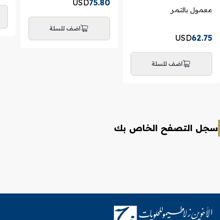
USD
75.80
معمول بالتمر
اضف للسلة
USD
62.75
اضف للسلة
سجل التصفح الخاص بك