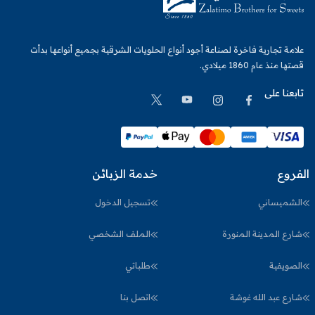
علامة تجارية فاخرة لصناعة أجود أنواع الحلويات الشرقية بجميع أنواعها بدأت
قصتها منذ عام 1860 ميلادي.
تابعنا على
الفروع
خدمة الزبائن
الشميساني
تسجيل الدخول
شارع المدينة المنورة
الملف الشخصي
الصويفية
طلباتي
شارع عبد الله غوشة
اتصل بنا