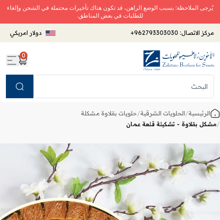
يُرجى الملاحظة: بسبب الوضع الراهن، قد تكون هناك تأخيرات محتملة في الشحن وإلغاء
للطلبات في بعض المناطق.
مركز الاتصال:
+962793303030
دولار امريكي
0
Search
الرئيسية
/
الحلويات الشرقية
/
حلويات بقلاوة مشكلة
/
مشكل بقلاوة - تشكيلة قلعة عمان