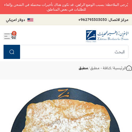
يُرجى الملاحظة: بسبب الوضع الراهن، قد تكون هناك تأخيرات محتملة في الشحن وإلغاء
للطلبات في بعض المناطق.
مركز الاتصال:
+962793303030
دولار امريكي
0
Search
الرئيسية
/
كنافة - مطبق
/
مطبق