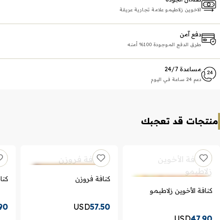
الاخوين زلاطيمو علامة تجارية عريقة
دفع آمن
طرق الدفع الموجودة 100% أمنه
مساعدة 24/7
دعم 24 ساعة في اليوم
منتجات قد تعجبك
كنافة فروزن
كنا
كنافة الأخوين زلاطيمو
90
USD
57.50
USD
47.90