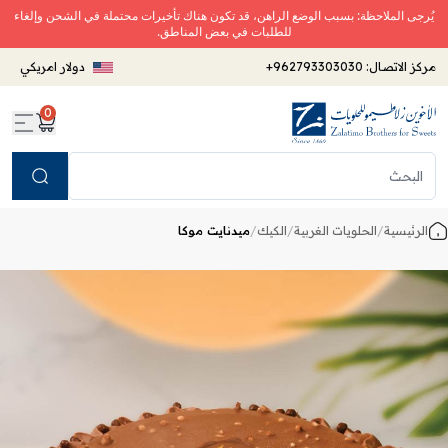
يُرجى الملاحظة: بسبب الوضع الراهن، قد تكون هناك تأخيرات محتملة في الشحن وإلغاء
للطلبات في بعض المناطق.
مركز الاتصال:
+962793303030
دولار امريكي
0
Search
الرئيسية
/
الحلويات الغربية
/
الكيك
/
ميدنايت موكا