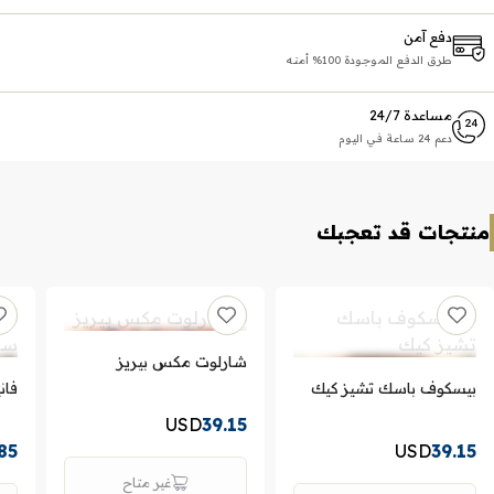
دفع آمن
طرق الدفع الموجودة 100% أمنه
مساعدة 24/7
دعم 24 ساعة في اليوم
منتجات قد تعجبك
شارلوت مكس بيريز
بيسكوف باسك تشيز كيك
فان
USD
39.15
85
USD
39.15
غير متاح