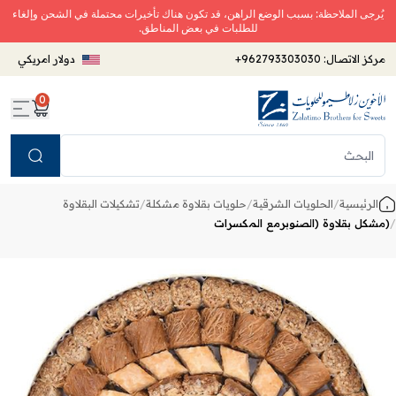
يُرجى الملاحظة: بسبب الوضع الراهن، قد تكون هناك تأخيرات محتملة في الشحن وإلغاء
للطلبات في بعض المناطق.
مركز الاتصال:
+962793303030
دولار امريكي
0
Search
الرئيسية
/
الحلويات الشرقية
/
حلويات بقلاوة مشكلة
/
تشكيلات البقلاوة
/
(مشكل بقلاوة (الصنوبرمع المكسرات