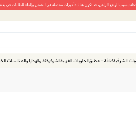
حظة: بسبب الوضع الراهن، قد تكون هناك تأخيرات محتملة في الشحن وإلغاء للطلبات في بع
يات الشرقية
كنافة - مطبق
الحلويات الغربية
الشوكولاتة والهدايا والمناسبات ال