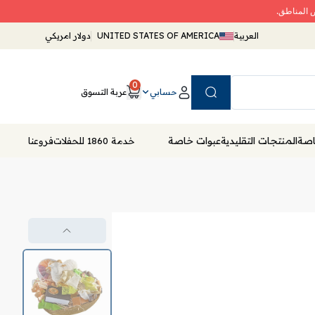
ض المناطق.
العربية
UNITED STATES OF AMERICA
دولار امريكي
0
حسابي
عربة التسوق
Search
خاصة
المنتجات التقليدية
عبوات خاصة
خدمة 1860 للحفلات
فروعنا