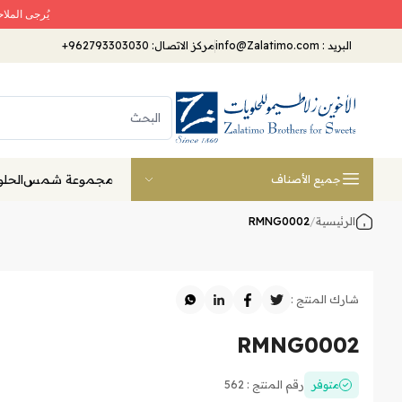
يُرجى الملا
البريد
:
info@Zalatimo.com
مركز الاتصال:
+962793303030
مجموعة شمس
الحلو
جميع الأصناف
الرئيسية
/
RMNG0002
شارك المنتج :
RMNG0002
متوفر
رقم المنتج : 562