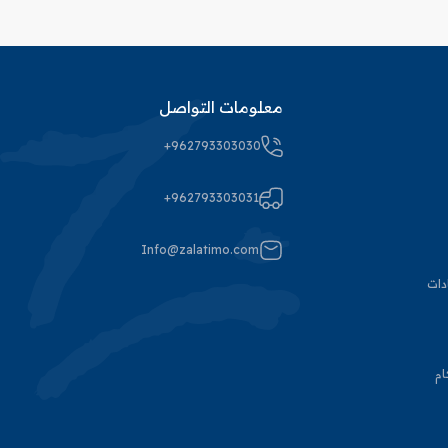
معلومات التواصل
+962793303030
+962793303031
Info@zalatimo.com
دات
ام