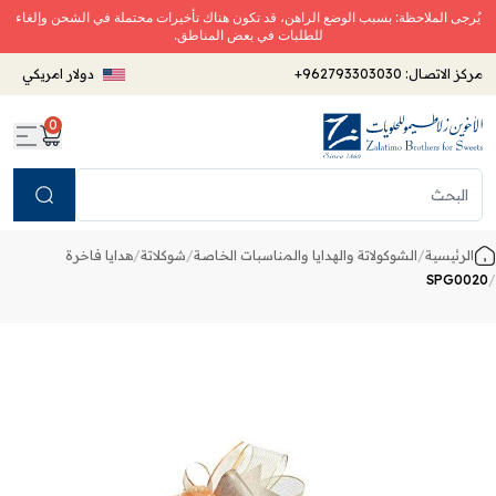
يُرجى الملاحظة: بسبب الوضع الراهن، قد تكون هناك تأخيرات محتملة في الشحن وإلغاء
للطلبات في بعض المناطق.
مركز الاتصال:
+962793303030
دولار امريكي
0
Search
الرئيسية
/
الشوكولاتة والهدايا والمناسبات الخاصة
/
شوكلاتة
/
هدايا فاخرة
SPG0020
/