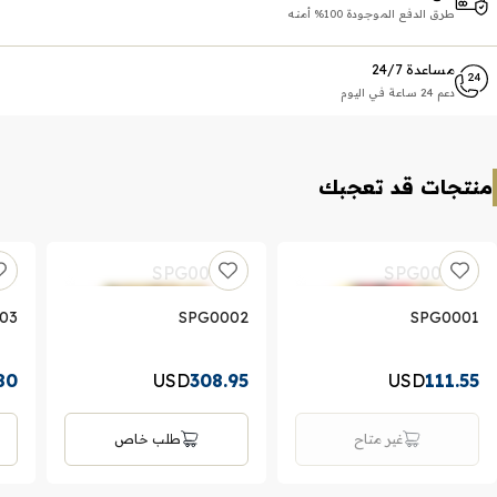
طرق الدفع الموجودة 100% أمنه
مساعدة 24/7
دعم 24 ساعة في اليوم
منتجات قد تعجبك
03
SPG0002
SPG0001
80
USD
308.95
USD
111.55
غير متاح
طلب خاص