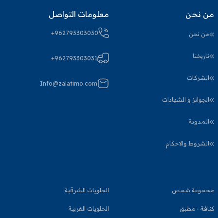
من نحن
معلومات التواصل
+962793303030
من نحن
تاريخنا
+962793303031
الشركات
Info@zalatimo.com
الجوائز و الشهادات
المدونة
الشروط والاحكام
مجموعة شمس
الحلويات الشرقية
كنافة - مطبق
الحلويات الغربية