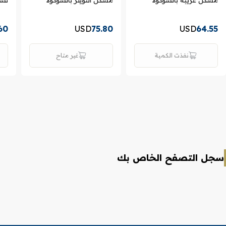
60
USD
75.80
USD
64.55
نفذت الكمية
غير متاح
سجل التصفح الخاص بك