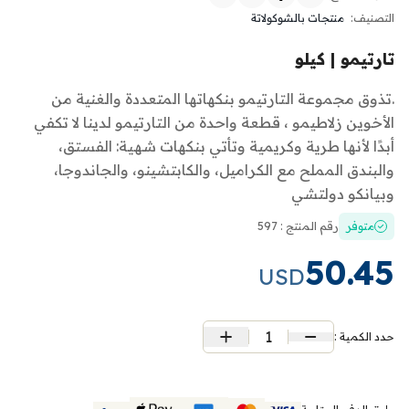
التصنيف:
منتجات بالشوكولاتة
تارتيمو | كيلو
.تذوق مجموعة التارتيمو بنكهاتها المتعددة والغنية من
الأخوين زلاطيمو ، قطعة واحدة من التارتيمو لدينا لا تكفي
أبدًا لأنها طرية وكريمية وتأتي بنكهات شهية: الفستق،
والبندق المملح مع الكراميل، والكابتشينو، والجاندوجا،
وبيانكو دولتشي
متوفر
رقم المنتج : 597
50.45
USD
1
حدد الكمية :