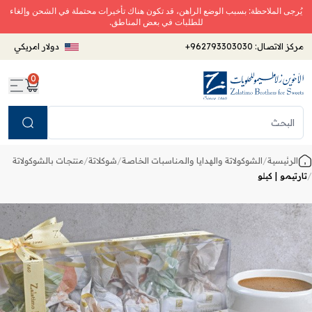
يُرجى الملاحظة: بسبب الوضع الراهن، قد تكون هناك تأخيرات محتملة في الشحن وإلغاء
للطلبات في بعض المناطق.
مركز الاتصال:
+962793303030
دولار امريكي
0
Search
الرئيسية
/
الشوكولاتة والهدايا والمناسبات الخاصة
/
شوكلاتة
/
منتجات بالشوكولاتة
/
تارتيمو | كيلو