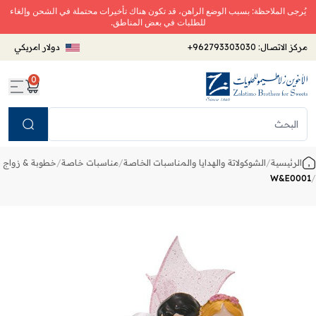
يُرجى الملاحظة: بسبب الوضع الراهن، قد تكون هناك تأخيرات محتملة في الشحن وإلغاء
للطلبات في بعض المناطق.
مركز الاتصال:
+962793303030
دولار امريكي
0
Search
الرئيسية
/
الشوكولاتة والهدايا والمناسبات الخاصة
/
مناسبات خاصة
/
خطوبة & زواج
W&E0001
/