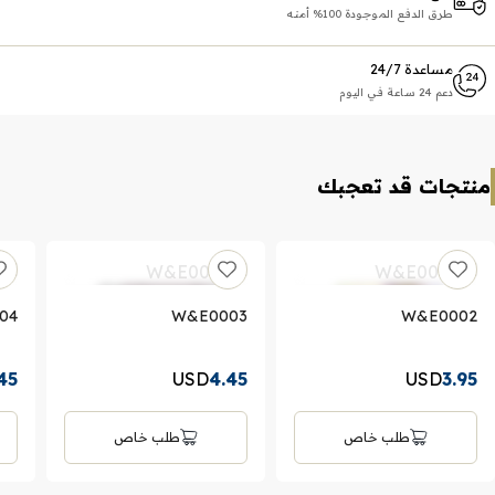
طرق الدفع الموجودة 100% أمنه
مساعدة 24/7
دعم 24 ساعة في اليوم
منتجات قد تعجبك
04
W&E0003
W&E0002
45
USD
4.45
USD
3.95
طلب خاص
طلب خاص