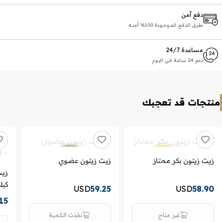
دفع آمن
طرق الدفع الموجودة 100% أمنه
مساعدة 24/7
دعم 24 ساعة في اليوم
منتجات قد تعجبك
زيت زيتون بكر ممتاز
زيت زيتون عضوي
كيل
USD
59.25
USD
58.90
15
غير متاح
نفذت الكمية