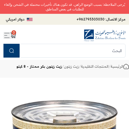
يُرجى الملاحظة: بسبب الوضع الراهن، قد تكون هناك تأخيرات محتملة في الشحن وإلغاء
للطلبات في بعض المناطق.
مركز الاتصال:
+962793303030
دولار امريكي
0
Search
الرئيسية
/
المنتجات التقليدية
/
زيت زيتون
/
زيت زيتون بكر ممتاز - 8 كيلو