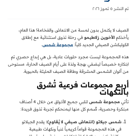
تم النشر ٥ تموز ٢٠٢٦
الصيف لا يكتمل بدون لمسة من الانتعاش والفخامة! هذا العام،
يأخذكم
الأخوين زلاطيمو
في رحلة تذوق استثنائية مع إطلاق
الكوليكشن الصيفي الجديد كلياً:
مجموعة شمس
.
هذه المجموعة ليست مجرد حلويات عادية، بل هي إبداع حصري تم
ابتكاره خصيصاً ليضفي بهجة ولذة على أيام الصيف الحارة، مستوحى
من ألوان الشمس المشرقة وطاقة الصيف المليئة بالحيوية.
أربع مجموعات فرعية تُشرق
بالنكهات
تأتي
مجموعة شمس
لتلبي جميع الأذواق من خلال 4 أصناف
مبتكرة وحصرية، صُمم كل منها ليمنحكم تجربة تذوق فريدة:
شمس جيلاتو (انتعاش صيفي لا يُقاوم):
يقدم الجيلاتو
في هذه المجموعة قواماً كريمياً غنياً ونكهات طبيعية