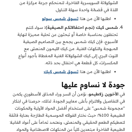
الشوكولاتة السويسرية الفاخرة، لتمنحكم جرعة مركزة من
اللذة في قضمّة واحدة سهلة التناول.
اطلبها الآن من هنا:
تسوق شمس سولو
شمس كيك (نجم احتفالاتكم الصيفية):
سواء كنتم
تحتفلون بمناسبة خاصة أو تبحثون عن تحلية مميزة لنهاية
الأسبوع، فإن كيك شمس يجمع بين التصاميم الصيفية
المبهجة والنكهات الغنية. من كيك الليمون المنعش مع
التوت البري إلى كيك الشوكولاتة الغنية المغطاة بأجود أنواع
المكسرات، كل قطعة هي احتفال بحد ذاته.
اطلبها الآن من هنا:
تسوق شمس كيك
جودة لا نساوم عليها
في
الأخوين زلاطيمو
، نؤمن أن السر وراء المذاق الأسطوري يكمن
في التفاصيل والالتزام بأعلى معايير الجودة. لذلك، حرصنا في ابتكار
"مجموعة شمس" على استخدام أفضل المواد الأولية والمكونات
الطبيعية 100%؛ حيث نختار الفواكه الموسمية الطازجة بعناية فائقة
لتعطيكم الطعم الحقيقي والمنعش، ونعتمد تماماً على أعواد الفانيلا
الطبيعية الفاخرة مبتعدين كلياً عن المنكهات الاصطناعية والمواد