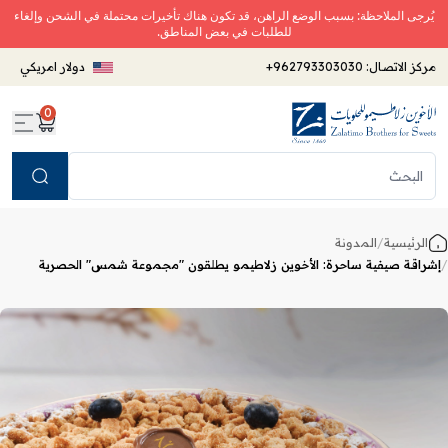
يُرجى الملاحظة: بسبب الوضع الراهن، قد تكون هناك تأخيرات محتملة في الشحن وإلغاء
للطلبات في بعض المناطق.
مركز الاتصال:
+962793303030
دولار امريكي
0
Search
الرئيسية
/
المدونة
/
إشراقة صيفية ساحرة: الأخوين زلاطيمو يطلقون "مجموعة شمس" الحصرية