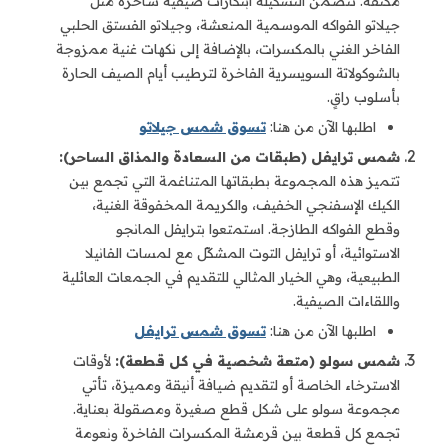
مكثفة. تتضمن التشكيلة ابتكارات صيفية ساحرة مثل
جيلاتو الفواكه الموسمية المنعشة، وجيلاتو الفستق الحلبي
الفاخر الغني بالمكسرات، بالإضافة إلى نكهات غنية ممزوجة
بالشوكولاتة السويسرية الفاخرة لترطيب أيام الصيف الحارة
بأسلوب راقٍ.
اطلبها الآن من هنا:
تسوق شمس جيلاتو
شمس ترايفل (طبقات من السعادة والمذاق الساحر):
تتميز هذه المجموعة بطبقاتها المتناغمة التي تجمع بين
الكيك الإسفنجي الخفيف، والكريمة المخفوقة الغنية،
وقطع الفواكه الطازجة. استمتعوا بترايفل المانجو
الاستوائية، أو ترايفل التوت المشكّل مع لمسات الفانيلا
الطبيعية، وهي الخيار المثالي للتقديم في الجمعات العائلية
واللقاءات الصيفية.
اطلبها الآن من هنا:
تسوق شمس ترايفل
شمس سولو (متعة شخصية في كل قطعة):
لأوقات
الاسترخاء الخاصة أو لتقديم ضيافة أنيقة ومميزة، تأتي
مجموعة سولو على شكل قطع صغيرة ومصقولة بعناية.
تجمع كل قطعة بين قرمشة المكسرات الفاخرة ونعومة