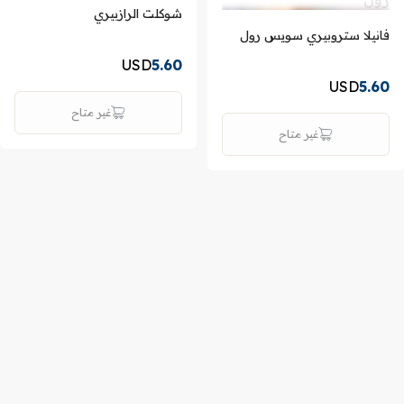
شوكلت الرازبيري
فانيلا ستروبيري سويس رول
USD
5.60
USD
5.60
غير متاح
غير متاح