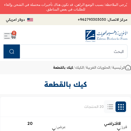
يُرجى الملاحظة: بسبب الوضع الراهن، قد تكون هناك تأخيرات محتملة في الشحن وإلغاء
للطلبات في بعض المناطق.
مركز الاتصال:
+962793303030
دولار امريكي
0
Search
الرئيسية
/
الحلويات الغربية
/
الكيك
/
كيك بالقطعة
كيك بالقطعة
20 المنتجات
الافتراضي
20
فرز:
عرض: