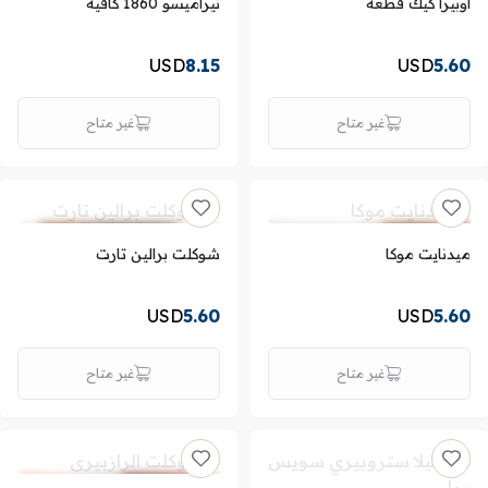
اوبيرا كيك قطعة
تيراميسو 1860 كافيه
USD
8.15
USD
5.60
غير متاح
غير متاح
ميدنايت موكا
شوكلت برالين تارت
USD
5.60
USD
5.60
غير متاح
غير متاح