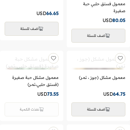
معمول فستق حلبي حبة
صغيرة
USD
66.65
USD
80.05
اضف للسلة
اضف للسلة
معمول مشكل (جوز ، تمر)
معمول مشكل حبة صغيرة
(فستق حلبي،تمر)
USD
73.55
USD
64.75
اضف للسلة
نفذت الكمية