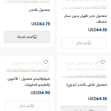
معمول بالتمر
معمول تمر بالهيل بدون سكر
مضاف
USD
62.75
USD
64.55
اضف للسلة
غير متاح
شوكولاتيمو معمول - الأخوين
معمول نقش بالتمر (يدوي)
زلاطيمو للحلويات
USD
34.90
USD
64.55
غير متاح