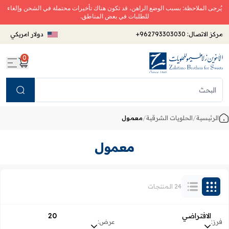
يُرجى الملاحظة: بسبب الوضع الراهن، قد تكون هناك تأخيرات محتملة في الشحن وإلغاء
للطلبات في بعض المناطق.
مركز الاتصال:
+962793303030
دولار امريكي
0
Search
الرئيسية
/
الحلويات الشرقية
/
معمول
معمول
24 المنتجات
الافتراضي
20
فرز:
عرض: