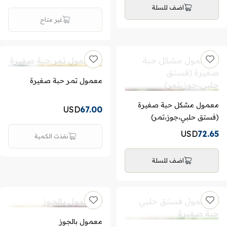
اضف للسلة
غير متاح
معمول تمر حبة صغيرة
معمول مشكل حبة صغيرة
USD
67.00
(فستق حلبي،جوز،تمر)
USD
72.65
نفذت الكمية
اضف للسلة
معمول بالجوز