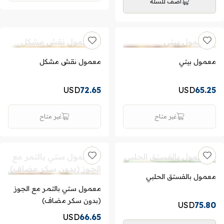
اضف للسلة
معمول بيتي
معمول نقش مشكل
USD
72.65
USD
65.25
غير متاح
غير متاح
معمول بالفستق الحلبي
معمول ستي بالتمر مع الجوز
(بدون سكر مضاف)
USD
75.80
USD
66.65