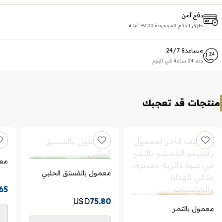
دفع آمن
طرق الدفع الموجودة 100% أمنه
مساعدة 24/7
دعم 24 ساعة في اليوم
منتجات قد تعجبك
معم
معمول بالفستق الحلبي
65
USD
75.80
معمول بالتمر