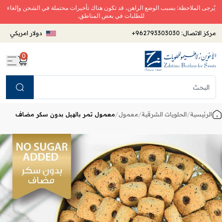
يُرجى الملاحظة: بسبب الوضع الراهن، قد تكون هناك تأخيرات محتملة في الشحن وإلغاء
للطلبات في بعض المناطق.
مركز الاتصال:
+962793303030
دولار امريكي
0
Search
الرئيسية
/
الحلويات الشرقية
/
معمول
/
معمول تمر بالهيل بدون سكر مضاف