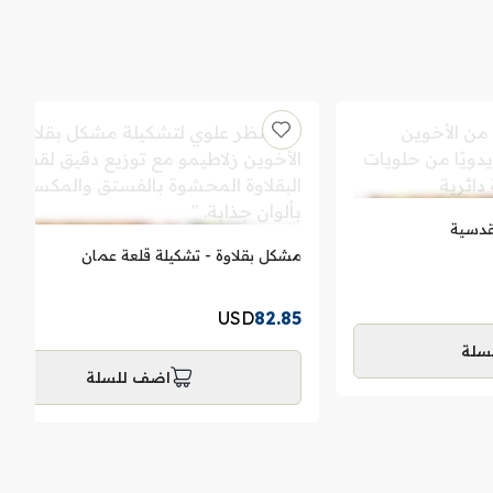
قدسية
مشكل بقلاوة - تشكيلة قلعة عمان
USD
82.85
سلة
اضف للسلة