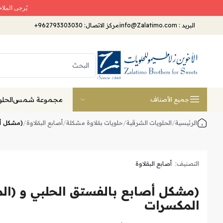
يُرجى الملا
البريد
:
info@Zalatimo.com
مركز الاتصال:
+962793303030
مجموعة شمس
الحلو
جميع الأصناف
الرئيسية
/
الحلويات الشرقية
/
حلويات بقلاوة مشكلة
/
أصابع البقلاوة
/
(مشكل أص
التصنيف:
أصابع البقلاوة
(مشكل أصابع بالفستق الحلبي و (ال
المكسرات