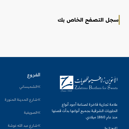
سجل التصفح الخاص بك
الفروع
الشميساني
شارع المدينة المنورة
علامة تجارية فاخرة لصناعة أجود أنواع
الحلويات الشرقية بجميع أنواعها بدأت قصتها
الصويفية
منذ عام 1860 ميلادي.
شارع عبد الله غوشة
تابعنا على