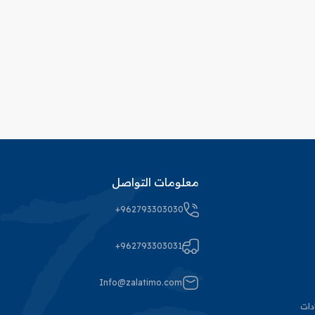
معلومات التواصل
+962793303030
+962793303031
Info@zalatimo.com
دات