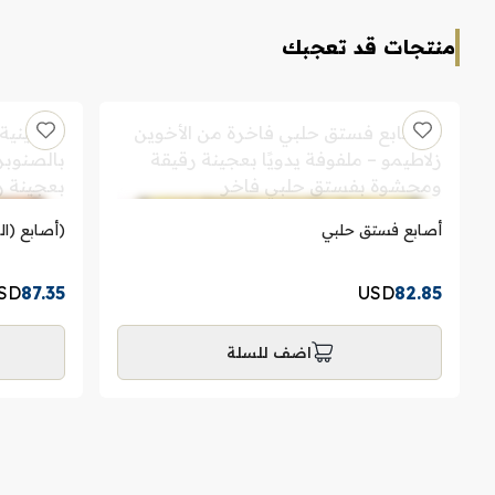
منتجات قد تعجبك
أصابع فستق حلبي
(أصابع (ا
SD
87.35
USD
82.85
اضف للسلة