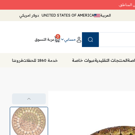
ض المناطق.
العربية
UNITED STATES OF AMERICA
دولار امريكي
0
حسابي
عربة التسوق
Search
خاصة
المنتجات التقليدية
عبوات خاصة
خدمة 1860 للحفلات
فروعنا