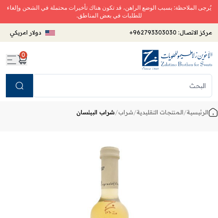
يُرجى الملاحظة: بسبب الوضع الراهن، قد تكون هناك تأخيرات محتملة في الشحن وإلغاء
للطلبات في بعض المناطق.
مركز الاتصال:
+962793303030
دولار امريكي
0
Search
الرئيسية
/
المنتجات التقليدية
/
شراب
/
شراب البيلسان