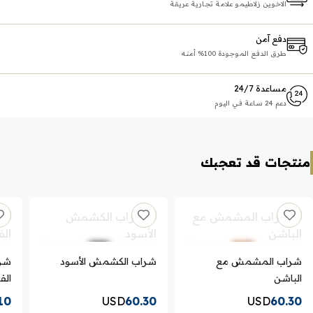
الاخوين زلاطيمو علامة تجارية عريقة
دفع آمن
طرق الدفع الموجودة 100% أمنه
مساعدة 24/7
دعم 24 ساعة في اليوم
منتجات قد تعجبك
شراب المشمش مع
شراب الكشمش الأسود
شرا
الباشن
الف
10
USD
60.30
USD
60.30