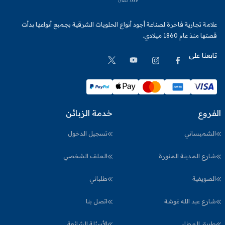
علامة تجارية فاخرة لصناعة أجود أنواع الحلويات الشرقية بجميع أنواعها بدأت
قصتها منذ عام 1860 ميلادي.
تابعنا على
الفروع
خدمة الزبائن
الشميساني
تسجيل الدخول
شارع المدينة المنورة
الملف الشخصي
الصويفية
طلباتي
شارع عبد الله غوشة
اتصل بنا
طريق المطار
الأسئلة الشائعة