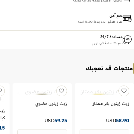
الاخوين زلاطيمو علامة تجارية عريقة
دفع آمن
طرق الدفع الموجودة 100% أمنه
مساعدة 24/7
دعم 24 ساعة في اليوم
منتجات قد تعجبك
زيت زيتون بكر ممتاز
زيت زيتون عضوي
كيل
USD
59.25
USD
58.90
15