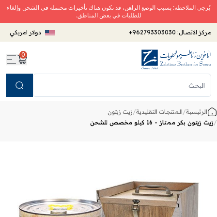
يُرجى الملاحظة: بسبب الوضع الراهن، قد تكون هناك تأخيرات محتملة في الشحن وإلغاء
للطلبات في بعض المناطق.
مركز الاتصال:
+962793303030
دولار امريكي
0
Search
الرئيسية
/
المنتجات التقليدية
/
زيت زيتون
/
زيت زيتون بكر ممتاز - 16 كيلو مخصص للشحن