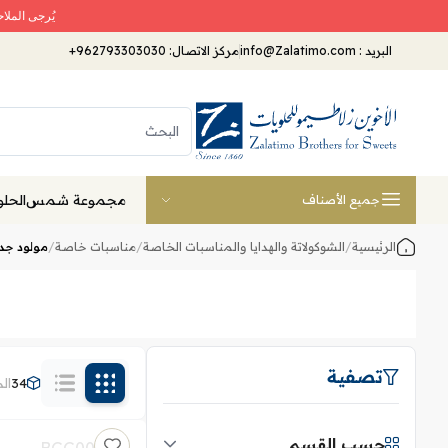
يُرجى الملا
البريد
:
info@Zalatimo.com
مركز الاتصال:
+962793303030
مجموعة شمس
الحلو
جميع الأصناف
الرئيسية
/
الشوكولاتة والهدايا والمناسبات الخاصة
/
مناسبات خاصة
/
مولود جد
تصفية
34
ال
حسب القسم