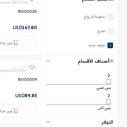
BGG0020
خطوبة & زواج
USD
167.80
تخرج
غير متا
مولود جديد
أصناف الأقسام
BGG0009
بيبي صبي
USD
89.85
بيبي انثى
غير متا
التوفر