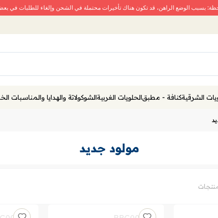
حظة: بسبب الوضع الراهن، قد تكون هناك تأخيرات محتملة في الشحن وإلغاء للطلبات في بع
يات الشرقية
كنافة - مطبق
الحلويات الغربية
الشوكولاتة والهدايا والمناسبات ال
يد
مولود جديد
منتجات