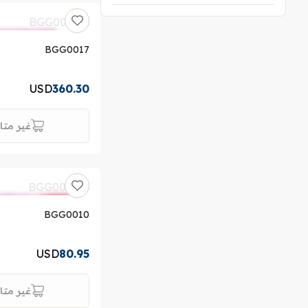
BGG0017
USD
360.30
غير متا
BGG0010
USD
80.95
غير متا