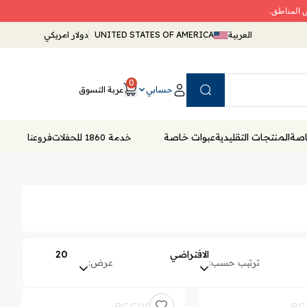
ض المناطق.
العربية
UNITED STATES OF AMERICA
دولار امريكي
0
حسابي
عربة التسوق
Search
خاصة
المنتجات التقليدية
عبوات خاصة
خدمة 1860 للحفلات
فروعنا
الافتراضي
20
ترتيب حسب:
عرض: