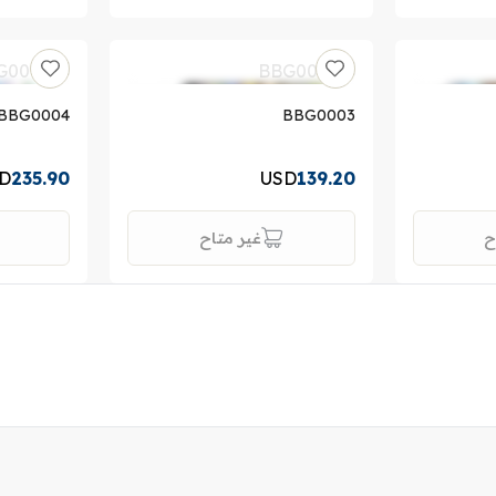
BBG0004
BBG0003
D
235.90
USD
139.20
ح
غير متاح