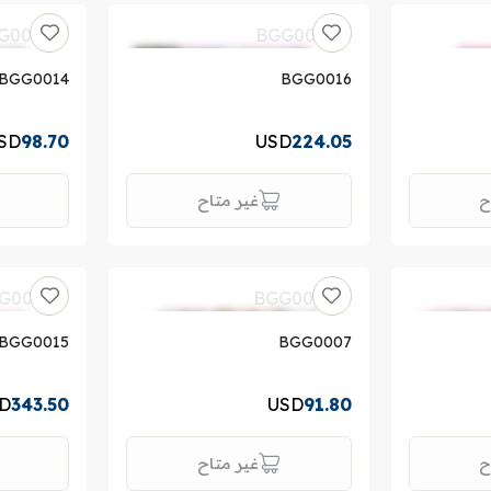
BGG0014
BGG0016
SD
98.70
USD
224.05
ح
غير متاح
BGG0015
BGG0007
D
343.50
USD
91.80
ح
غير متاح