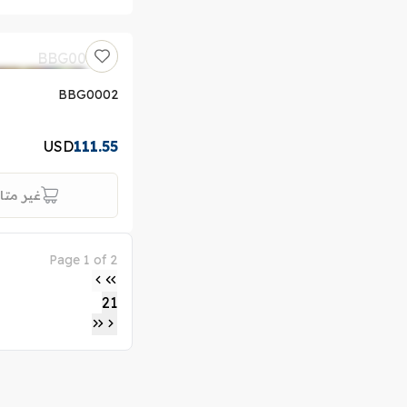
BBG0002
USD
111.55
غير متا
Page 1 of 2
2
1